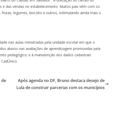
 bairro do Cabula, em Salvador. “A utilização do cartão do
es e das vendas no estabelecimento. Muitos pais vêm com os
, frutas, legumes, biscoito e outros, estimulando ainda mais o
idade nas aulas ministradas pela unidade escolar em que o
ia dos alunos nas avaliações de aprendizagem promovidas pela
ento pedagógico; e à manutenção dos dados cadastrais
o CadÚnico.
o de
Após agenda no DF, Bruno destaca desejo de
Lula de construir parcerias com os municípios