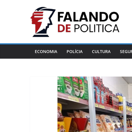
Pular
para
o
conteúdo
ECONOMIA
POLÍCIA
CULTURA
SEGU