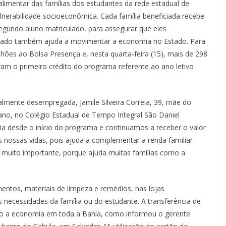
limentar das famílias dos estudantes da rede estadual de
lnerabilidade socioeconômica. Cada família beneficiada recebe
segundo aluno matriculado, para assegurar que eles
inado também ajuda a movimentar a economia no Estado. Para
hões ao Bolsa Presença e, nesta quarta-feira (15), mais de 298
ram o primeiro crédito do programa referente ao ano letivo
almente desempregada, Jamile Silveira Correia, 39, mãe do
ano, no Colégio Estadual de Tempo Integral São Daniel
ria desde o início do programa e continuamos a receber o valor
 nossas vidas, pois ajuda a complementar a renda familiar
muito importante, porque ajuda muitas famílias como a
ntos, materiais de limpeza e remédios, nas lojas
as necessidades da família ou do estudante. A transferência de
do a economia em toda a Bahia, como informou o gerente