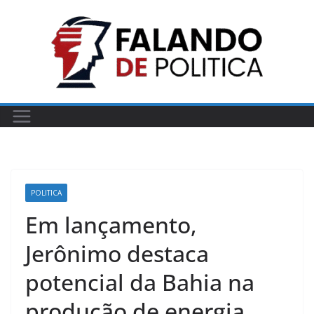
Pular
para
o
conteúdo
POLITICA
Em lançamento,
Jerônimo destaca
potencial da Bahia na
produção de energia