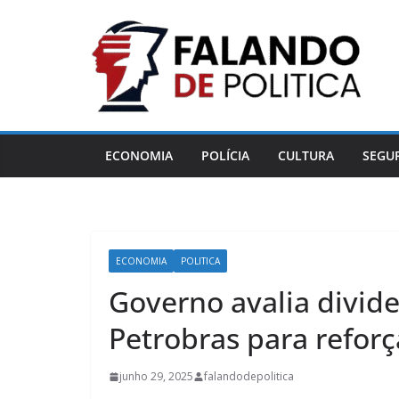
Pular
para
o
conteúdo
ECONOMIA
POLÍCIA
CULTURA
SEGU
ECONOMIA
POLITICA
Governo avalia divid
Petrobras para reforça
junho 29, 2025
falandodepolitica