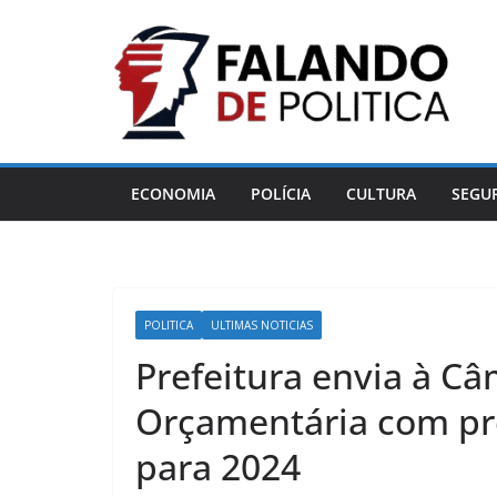
Pular
para
o
conteúdo
ECONOMIA
POLÍCIA
CULTURA
SEGU
POLITICA
ULTIMAS NOTICIAS
Prefeitura envia à Câ
Orçamentária com pre
para 2024