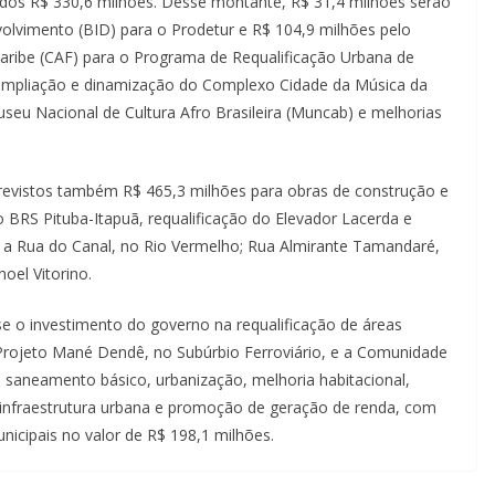
dos R$ 330,6 milhões. Desse montante, R$ 31,4 milhões serão
olvimento (BID) para o Prodetur e R$ 104,9 milhões pelo
aribe (CAF) para o Programa de Requalificação Urbana de
 ampliação e dinamização do Complexo Cidade da Música da
Museu Nacional de Cultura Afro Brasileira (Muncab) e melhorias
previstos também R$ 465,3 milhões para obras de construção e
 BRS Pituba-Itapuã, requalificação do Elevador Lacerda e
do a Rua do Canal, no Rio Vermelho; Rua Almirante Tamandaré,
oel Vitorino.
se o investimento do governo na requalificação de áreas
rojeto Mané Dendê, no Subúrbio Ferroviário, e a Comunidade
 saneamento básico, urbanização, melhoria habitacional,
 infraestrutura urbana e promoção de geração de renda, com
nicipais no valor de R$ 198,1 milhões.