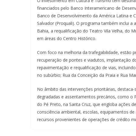
O investimento em Cultura e Turismo tem destina
financiados pelo Banco Interamericano de Desenv
Banco de Desenvolvimento da América Latina e C
Salvador (Proquali). O programa também inclui a
Bahia, a requalificação do Teatro Vila Velha, do 
em áreas do Centro Histórico.
Com foco na melhoria da trafegabilidade, estão 
recuperação de pontes e viadutos, implantação do
repavimentação e requalificação de vias, incluin
no subúrbio; Rua da Conceição da Praia e Rua Man
No âmbito das intervenções prioritárias, destaca-
degradadas e assentamentos precários, como o P
do Pé Preto, na Santa Cruz, que engloba ações de
consciência ambiental, escolas, equipamentos de
recursos provenientes de operações de crédito mu