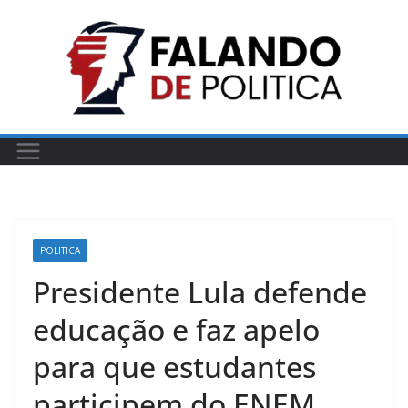
Pular
para
o
conteúdo
POLITICA
Presidente Lula defende
educação e faz apelo
para que estudantes
participem do ENEM