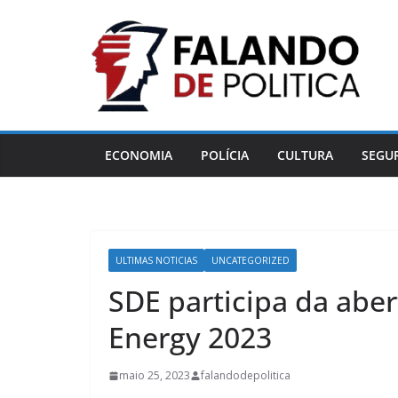
Pular
para
o
conteúdo
ECONOMIA
POLÍCIA
CULTURA
SEGU
ULTIMAS NOTICIAS
UNCATEGORIZED
SDE participa da aber
Energy 2023
maio 25, 2023
falandodepolitica