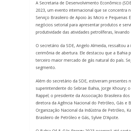
A Secretaria de Desenvolvimento Econômico (SDE
2023, um evento internacional que se concentra n
Serviço Brasileiro de Apoio às Micro e Pequenas
negócios setorial para apresentar produtos e ser
produtividade das atividades petrolíferas, levand
O secretário da SDE, Angelo Almeida, ressaltou a
cerimônia de abertura. Ele destacou que a Bahia po
terceiro maior mercado de gás natural do país. Seg
segmento.
Além do secretário da SDE, estiveram presentes n
superintendente do Sebrae Bahia, Jorge Khoury; 
Rappel; o presidente da Associação Brasileira dos
diretora da Agência Nacional do Petróleo, Gás e 
Organização Nacional da Indústria de Petróleo, Kar
Brasileiro de Petróleo e Gás, Sylvie D’Apote.
O Bahia Oil & Gás Energy 2023 ocorrerá até sexta