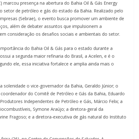
) marcou presença na abertura do Bahia Oil & Gás Energy
o setor de petróleo e gás do estado da Bahia. Realizado pelo
 Empresas (Sebrae), o evento busca promover um ambiente de
viços, além de debater assuntos que impulsionem a
o em consideração os desafios sociais e ambientais do setor.
 importância do Bahia Oil & Gás para o estado durante a
ssui a segunda maior refinaria do Brasil, a Acelen, e é o
undo ele, essa iniciativa fortalece e amplia ainda mais o
a solenidade o vice-governador da Bahia, Geraldo Júnior; o
o coordenador do Comitê de Petróleo e Gás da Bahia, Eduardo
 Produtores Independentes de Petróleo e Gás, Márcio Felix; a
Biocombustíveis, Symone Araújo; a diretora-geral da
ine Fragoso; e a diretora-executiva de gás natural do Instituto
-feira (26), no Centro de Convenções de Salvador. A