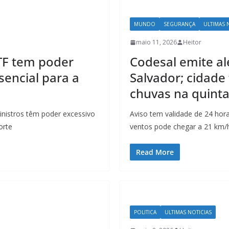
MUNDO
SEGURANÇA
ULTIMAS 
maio 11, 2026
Heitor
TF tem poder
Codesal emite a
encial para a
Salvador; cidade
chuvas na quinta
nistros têm poder excessivo
Aviso tem validade de 24 hor
orte
ventos pode chegar a 21 km/h.
Read More
POLITICA
ULTIMAS NOTICIAS