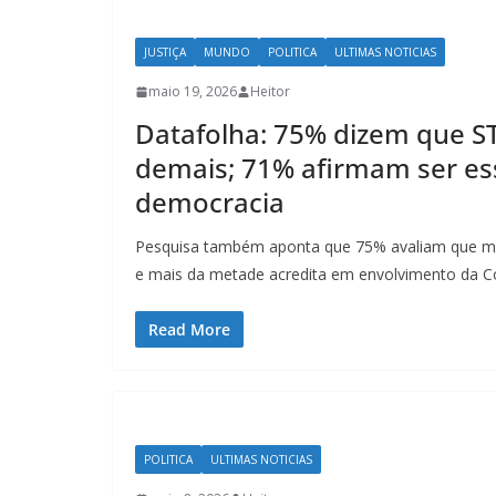
JUSTIÇA
MUNDO
POLITICA
ULTIMAS NOTICIAS
maio 19, 2026
Heitor
Datafolha: 75% dizem que S
demais; 71% afirmam ser ess
democracia
Pesquisa também aponta que 75% avaliam que mi
e mais da metade acredita em envolvimento da C
Read More
POLITICA
ULTIMAS NOTICIAS