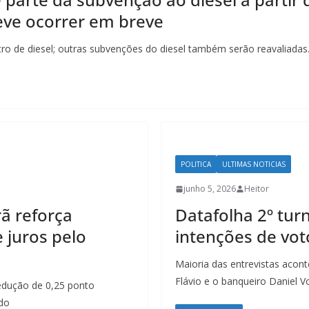
eve ocorrer em breve
tro de diesel; outras subvenções do diesel também serão reavaliadas.
POLITICA
ULTIMAS NOTICIAS
junho 5, 2026
Heitor
rã reforça
Datafolha 2º tur
 juros pelo
intenções de vot
Maioria das entrevistas acon
Flávio e o banqueiro Daniel 
edução de 0,25 ponto
 do