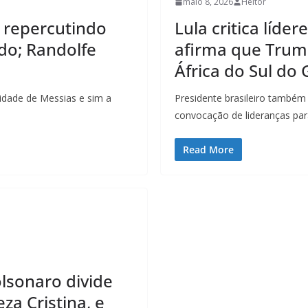
maio 8, 2026
Heitor
 repercutindo
Lula critica líde
do; Randolfe
afirma que Trump
África do Sul do
cidade de Messias e sim a
Presidente brasileiro també
convocação de lideranças para
Read More
olsonaro divide
za Cristina, e