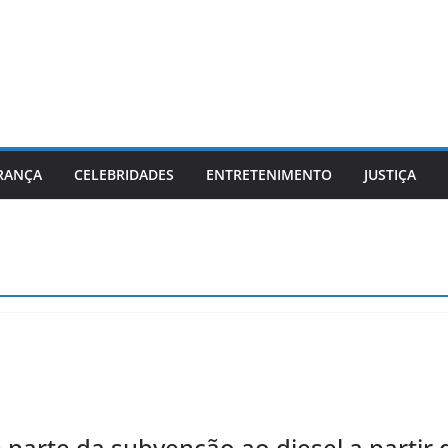
RANÇA
CELEBRIDADES
ENTRETENIMENTO
JUSTIÇA
 parte da subvenção ao diesel a partir